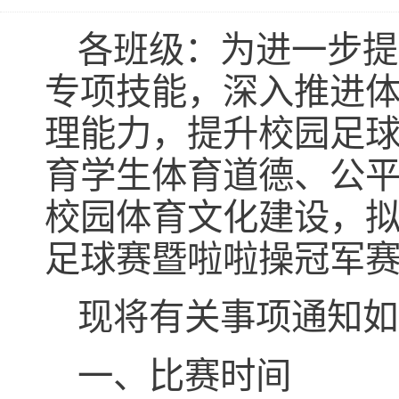
各班级：为进一步提
专项技能，深入推进
理能力，提升校园足
育学生体育道德、公
校园体育文化建设，拟
足球赛暨啦啦操冠军
现将有关事项通知如
一、比赛时间