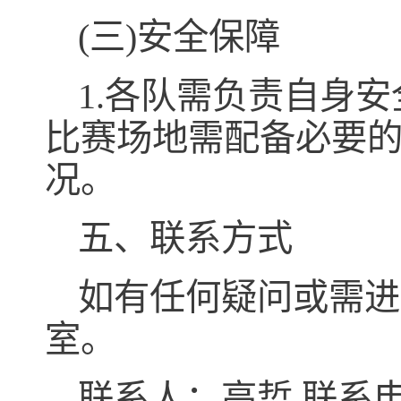
(三)安全保障
1.各队需负责自身
比赛场地需配备必要
况。
五、联系方式
如有任何疑问或需进
室。
联系人：高哲 联系电话：