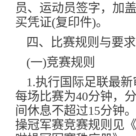
员、运动员签字，加盖
买凭证(复印件)。
四、比赛规则与要求
(一)竞赛规则
1.执行国际足联最
每场比赛为40分钟，
间休息不超过15分钟。
操冠军赛竞赛规则见《