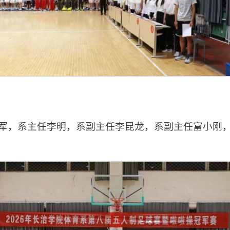
军，系主任李明，系副主任李昆龙，系副主任富小刚