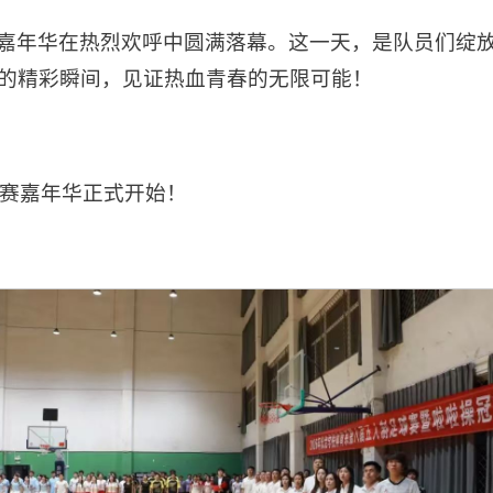
嘉年华在热烈欢呼中圆满落幕。这一天，是队员们绽
的精彩瞬间，见证热血青春的无限可能！
冠军赛嘉年华正式开始！