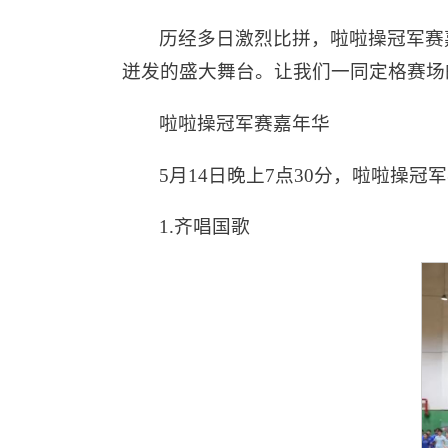
历经多日激烈比拼，啦啦操冠军赛
迸发的盛大舞台。让我们一同定格赛场
啦啦操冠军赛嘉年华
5月14日晚上7点30分，啦啦操
1.齐唱国歌