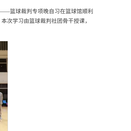
场——篮球裁判专项晚自习在篮球馆顺利
。本次学习由篮球裁判社团骨干授课，